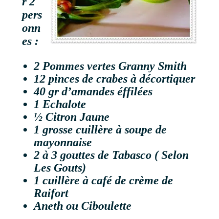
r 2
pers
onn
es :
2 Pommes vertes Granny Smith
12 pinces de crabes à décortiquer
40 gr d’amandes éffilées
1 Echalote
½ Citron Jaune
1 grosse cuillère à soupe de
mayonnaise
2 à 3 gouttes de Tabasco ( Selon
Les Gouts)
1 cuillère à café de crème de
Raifort
Aneth ou Ciboulette