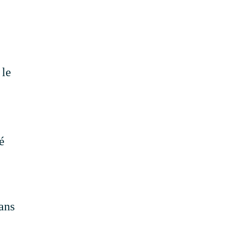
 le
é
dans