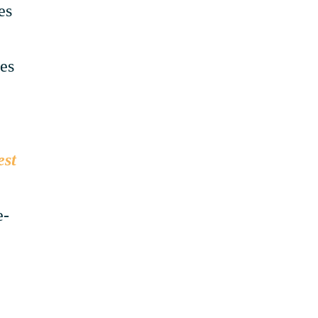
es
tes
est
e-