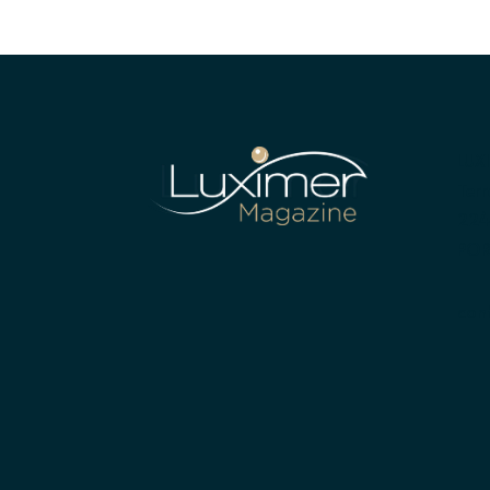
LUX
Terr
224
POR
con