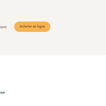
Acheter en ligne
opos
ron