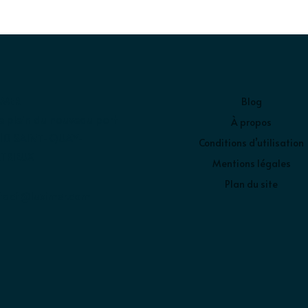
IMER
Blog
e plein du nouveau port
À propos
10 SAINT-QUAY-
Conditions d’utilisation
TRIEUX
Mentions légales
Plan du site
tact@luximer.com