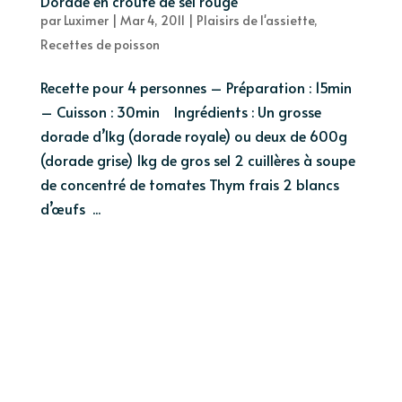
Dorade en croûte de sel rouge
par
Luximer
|
Mar 4, 2011
|
Plaisirs de l'assiette
,
Recettes de poisson
Recette pour 4 personnes – Préparation : 15min
– Cuisson : 30min Ingrédients : Un grosse
dorade d’1kg (dorade royale) ou deux de 600g
(dorade grise) 1kg de gros sel 2 cuillères à soupe
de concentré de tomates Thym frais 2 blancs
d’œufs ...