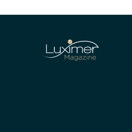
LUX
Terr
224
POR
con