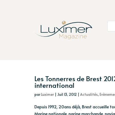
Les Tonnerres de Brest 20
international
par
Luximer
|
Juil 13, 2012
|
Actualités
,
Evèneme
Depuis 1992, 20ans déjà, Brest accueille to
Marine nationale, narine marchande, naviga