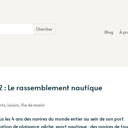
Blog
À pr
12 : Le rassemblement nautique
nts
,
Loisirs
,
Vie de marin
us les 4 ans des navires du monde entier au sein de son port.
tion de plaisance, pêche, sport nautique : des navires de to