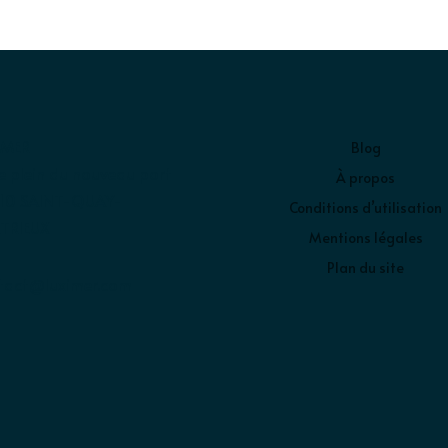
IMER
Blog
e plein du nouveau port
À propos
10 SAINT-QUAY-
Conditions d’utilisation
TRIEUX
Mentions légales
Plan du site
tact@luximer.com