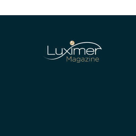
LUX
Terr
224
POR
con