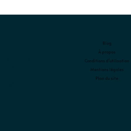
IMER
Blog
e plein du nouveau port
À propos
10 SAINT-QUAY-
Conditions d’utilisation
TRIEUX
Mentions légales
Plan du site
tact@luximer.com