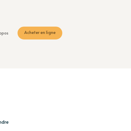
Acheter en ligne
opos
ndre