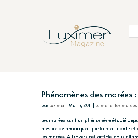
Phénomènes des marées :
par
Luximer
|
Mar 17, 2011
|
La mer et les marées
Les marées sont un phénomène étudié depui
mesure de remarquer que la mer monte et de
les marées. A travers cet article, nous allons