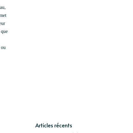
eau,
rmet
eur
s que
r ou
Articles récents