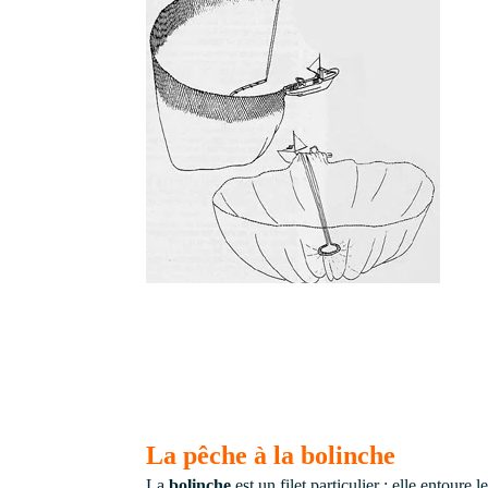
La pêche à la bolinche
La
bolinche
est un filet particulier : elle entour