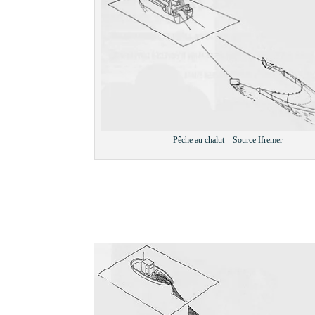
Pêche au chalut – Source Ifremer