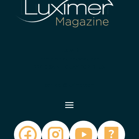
LUXIMER
Terre plein du nouveau port
22410 SAINT-QUAY-PORTRIEUX
contact@luximer.com