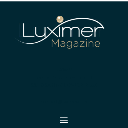
LUXIMER
Terre plein du nouveau port
22410 SAINT-QUAY-PORTRIEUX
contact@luximer.com