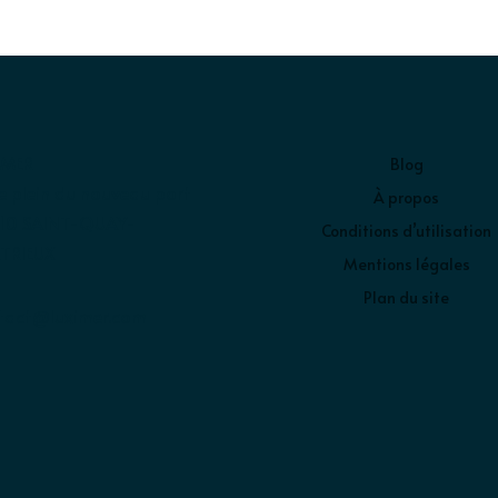
IMER
Blog
e plein du nouveau port
À propos
10 SAINT-QUAY-
Conditions d’utilisation
TRIEUX
Mentions légales
Plan du site
tact@luximer.com