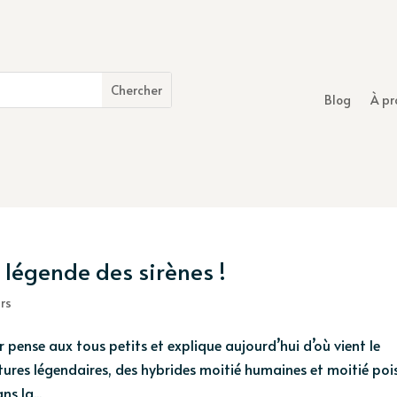
Blog
À pr
 légende des sirènes !
irs
r pense aux tous petits et explique aujourd’hui d’où vient le
atures légendaires, des hybrides moitié humaines et moitié po
s la...