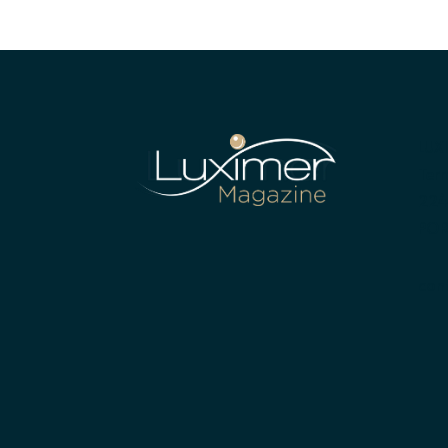
LUX
Terr
224
POR
con