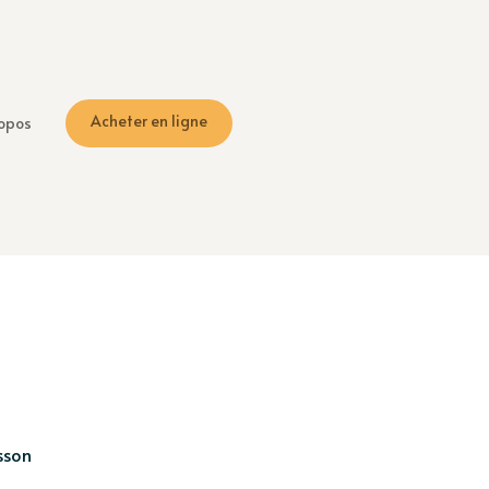
Acheter en ligne
opos
isson