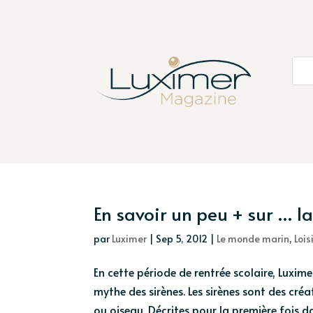
En savoir un peu + sur … la
par
Luximer
|
Sep 5, 2012
|
Le monde marin
,
Lois
En cette période de rentrée scolaire, Luxime
mythe des sirènes. Les sirènes sont des cré
ou oiseau. Décrites pour la première fois dan