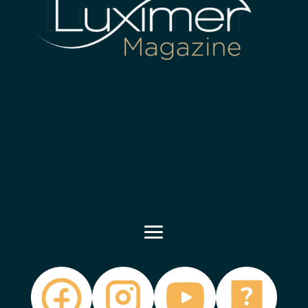
LUXIMER
Terre plein du nouveau port
22410 SAINT-QUAY-PORTRIEUX
contact@luximer.com