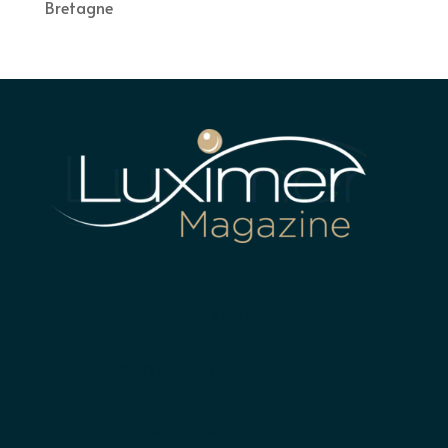
Bretagne
LUXIMER
Terre plein du nouveau port
22410 SAINT-QUAY-PORTRIEUX
contact@luximer.com