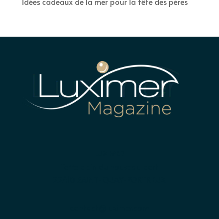
Idées cadeaux de la mer pour la fête des pères
LUXIMER
Terre plein du nouveau port
22410 SAINT-QUAY-PORTRIEUX
contact@luximer.com