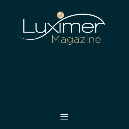
LUXIMER
Terre plein du nouveau port
22410 SAINT-QUAY-PORTRIEUX
contact@luximer.com