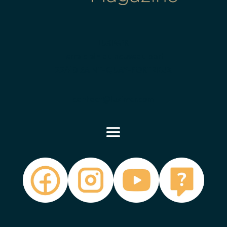
LUXIMER
Terre plein du nouveau port
22410 SAINT-QUAY-PORTRIEUX
contact@luximer.com