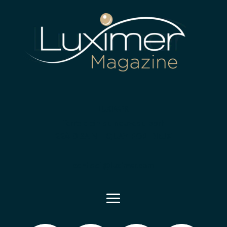
LUXIMER
Terre plein du nouveau port
22410 SAINT-QUAY-PORTRIEUX
contact@luximer.com