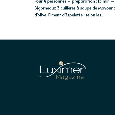
Pour 4 personnes – préparation : 15 min – 
Bigorneaux 3 cuillères à soupe de Mayonnais
d’olive Piment d’Espelette : selon les...
LUX
Terr
224
POR
con