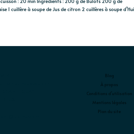
cuisson : 20 min Ingrédients : 200 g de Bulots 200 g de
e 1 cuillère à soupe de Jus de citron 2 cuillères à soupe d’Hui
IMER
Blog
e plein du nouveau port
À propos
10 SAINT-QUAY-
Conditions d’utilisation
TRIEUX
Mentions légales
Plan du site
tact@luximer.com