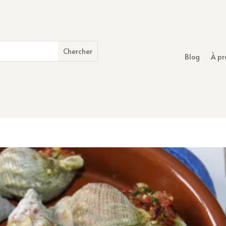
Blog
À pr