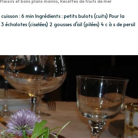
Plaisirs et bons plans marins
,
Recettes de fruits de mer
isson : 6 min Ingrédients : petits bulots (cuits) Pour la
 3 échalotes (ciselées) 2 gousses d’ail (pilées) 4 c à s de persil