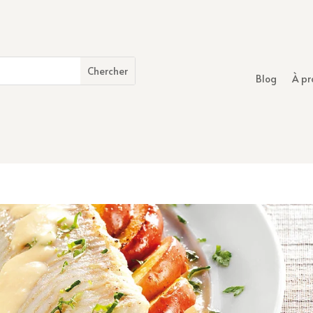
Blog
À pr