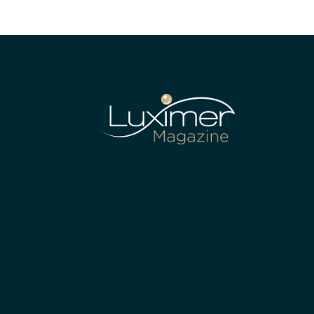
LUX
Terr
224
POR
con