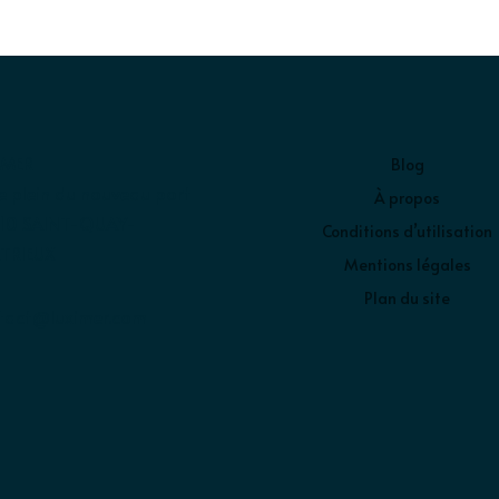
IMER
Blog
e plein du nouveau port
À propos
10 SAINT-QUAY-
Conditions d’utilisation
TRIEUX
Mentions légales
Plan du site
tact@luximer.com